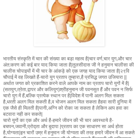
भारतीय संस्कृति में चार की संख्या का बड़ा महत्व है|चार वर्ण,चार युग,और चार
अंत:करण को कई बार याद किया जाता है|तुलसीदास जी ने हनुमान चालीसा की
चालीस चोपाइयों में भी चार के आंकड़े को एक जगह याद किया जाता है|२९वि
चौपाई में वह लिखते हैं-चारो युग प्रताप तुम्हारा,है प्रसिद्ध जगत उजियारा ||
अर्थात जगत को प्रकाशित करने वाले आपके नाम का प्रताप चारो युगों में है|
(सतयुग,त्रेता,द्वापर और कलियुग)श्रीहनुमान जी पवनसुत हैं और पवन न सिर्फ
चारो युग में हैं,बल्कि प्रत्येक स्थान पर है|विदेश में पानी अलग मिल सकता
है,धरती अलग मिल सकती है,व भोजन अलग मिल सकता हैहवा सारी दुनिया में
एक जैसे ही मिलती है|पानी,अग्नि को रोका जा सकता है लेकिन आप हवा का
बटवारा नही कर सकते|
चारो युगों का एक और अर्थ है-हमारे जीवन की भी चार अवस्थाये है-
बचपन,जवानी,प्रोद्ता और बुदापा |प्रताप का एक साधारण सा अर्थ होता
है,योग्यता|इन चारों उम्र में हनुमान जी योग्यता की तरह हमारे जीवन में आ सकते