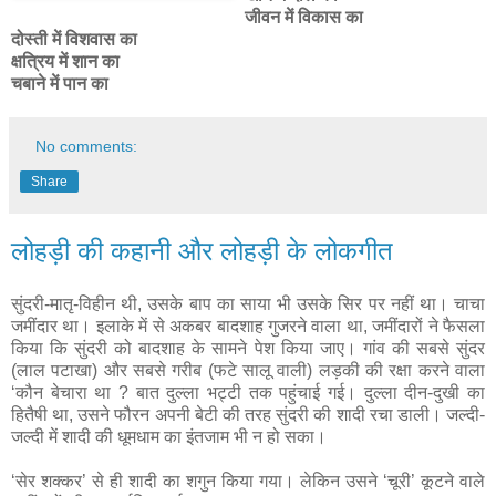
जीवन में विकास का
दोस्ती में विशवास का
क्षत्रिय में शान का
चबाने में पान का
No comments:
Share
लोहड़ी की कहानी और लोहड़ी के लोकगीत
सुंदरी
-
मातृ
-
विहीन
थी
,
उसके
बाप
का
साया
भी
उसके
सिर
पर
नहीं
था।
चाचा
जमींदार
था।
इलाके
में
से
अकबर
बादशाह
गुजरने
वाला
था
,
जमींदारों
ने
फैसला
किया
कि
सुंदरी
को
बादशाह
के
सामने
पेश
किया
जाए।
गांव
की
सबसे
सुंदर
(
लाल
पटाखा
)
और
सबसे
गरीब
(
फटे
सालू
वाली
)
लड़की
की
रक्षा
करने
वाला
‘
कौन
बेचारा
था
?
बात
दुल्ला
भट्टी
तक
पहुंचाई
गई।
दुल्ला
दीन
-
दुखी
का
हितैषी
था
,
उसने
फौरन
अपनी
बेटी
की
तरह
सुंदरी
की
शादी
रचा
डाली।
जल्दी
-
जल्दी
में
शादी
की
धूमधाम
का
इंतजाम
भी
न
हो
सका।
‘सेर शक्कर’ से ही शादी का शगुन किया गया। लेकिन उसने ‘चूरी’ कूटने वाले