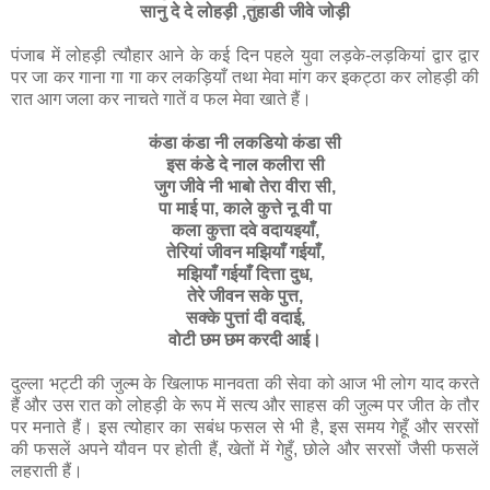
सानु
दे
दे
लोहड़ी
,
तुहाडी
जीवे
जोड़ी
पंजाब में लोहड़ी त्यौहार आने के कई दिन पहले युवा लड़के-लड़कियां द्वार द्वार
पर जा कर गाना गा गा कर लकड़ियाँ तथा मेवा मांग कर इकट्ठा कर लोहड़ी की
रात आग जला कर नाचते गातें व फल मेवा खाते हैं।
कंडा
कंडा
नी
लकडियो
कंडा
सी
इस
कंडे
दे
नाल
कलीरा
सी
जुग
जीवे
नी
भाबो
तेरा
वीरा
सी
,
पा
माई
पा
,
काले
कुत्ते
नू
वी
पा
कला
कुत्ता
दवे
वदायइयाँ
,
तेरियां
जीवन
मझियाँ
गईयाँ
,
मझियाँ
गईयाँ
दित्ता
दुध
,
तेरे
जीवन
सके
पुत्त
,
सक्के
पुत्तां
दी
वदाई
,
वोटी
छम
छम
करदी
आई।
दुल्ला भट्टी की जुल्म के खिलाफ मानवता की सेवा को आज भी लोग याद करते
हैं और उस रात को लोहड़ी के रूप में सत्य और साहस की जुल्म पर जीत के तौर
पर मनाते हैं। इस त्योहार का सबंध फसल से भी है, इस समय गेहूँ और सरसों
की फसलें अपने यौवन पर होती हैं, खेतों में गेहुँ, छोले और सरसों जैसी फसलें
लहराती हैं।