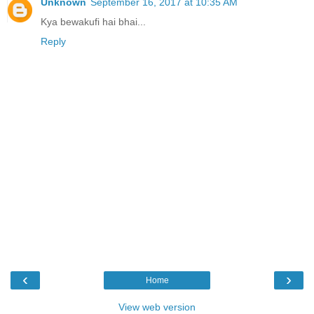
Unknown
September 16, 2017 at 10:35 AM
Kya bewakufi hai bhai...
Reply
‹
›
Home
View web version