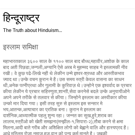
हिन्दूराष्ट्र
The Truth about Hinduism...
इस्लाम समिक्षा
महाभारतकाल ३६०० साल के ११०० साल बाद बौध्ध,महावीर,अशोक के काल
बाद अती पिछडा,जन्गली,अग्यानि ऐसे अरब मे मुहम्मद साहब ने इस्लामकी नीव
रखी। वे कुछ पढे-लिखे नही थे लेकीन उन्मे इश्वर-श्रध्धा और आस्तीकभाव
ज्याद था।उन्के वचन कुरान मे है।उस समय स्त्री केवल वासना का साधन
थी,अनेक पत्नीप्रथा और गुलामी के कुरिवाज़ थे।उन्होने एक इश्वर्वाद क प्रचार
कीया लेकीन ये प्रचार सहिस्णुता,शान्ती,सेवा करनेसे बदले उन्के अनुयायीओने
अपने अपने तरीके से तलवार से कीया। जिन्होने इस्लाम का अस्वीकार कीया
उन्को मार दिया गया। इसी तरह सुरु से इस्लाम इस सन्सार मे
भय,आतन्क,अत्याचार का प्रतिक बना। कुरान मे इस्लाम का
दार्शनिक,आध्यात्मीक पहलु शुन्य रहा। जन्नत का सुख,हुरे,शराब का
लालच,स्त्रीओ को खेती समझना(मन्झील-१,सिपारा-२),तौबा करने से क्षमा
मिलना,आदी बाते गरीब और अशिक्षित लोगो को बेह्लाने वालि और हास्यप्रद है।
आधे मुस्लिम रोजा,नमाज़,हज,दान को पुन्य कर्म मानते है। जबकी